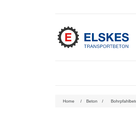
Attributbezeichnung
Att
Home
/
Beton
/
Bohrpfahlbe