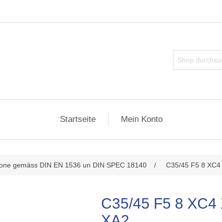
Startseite
Mein Konto
ributwert
tone gemäss DIN EN 1536 un DIN SPEC 18140
/
C35/45 F5 8 XC4
C35/45 F5 8 XC4
XA2