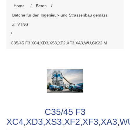
Home
/
Beton
/
Betone für den Ingenieur- und Strassenbau gemäss
ZTV-ING
/
C35/45 F3 XC4,XD3,XS3,XF2,XF3,XA3,WU,GK22,M
C35/45 F3
XC4,XD3,XS3,XF2,XF3,XA3,W