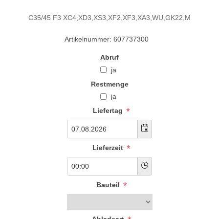
C35/45 F3 XC4,XD3,XS3,XF2,XF3,XA3,WU,GK22,M
Artikelnummer:
607737300
Abruf
ja
Restmenge
ja
*
Liefertag
*
Lieferzeit
*
Bauteil