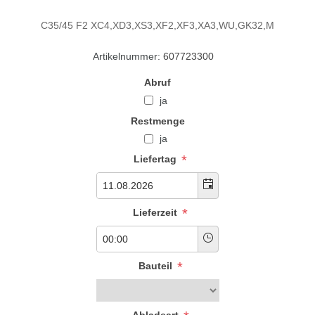
C35/45 F2 XC4,XD3,XS3,XF2,XF3,XA3,WU,GK32,M
Artikelnummer:
607723300
Abruf
ja
Restmenge
ja
*
Liefertag
*
Lieferzeit
*
Bauteil