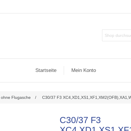
Startseite
Mein Konto
ributwert
 ohne Flugasche
/
C30/37 F3 XC4,XD1,XS1,XF1,XM2(OFB),XA1,
C30/37 F3
XC4,XD1,XS1,XF