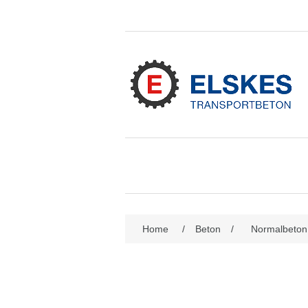
Attributbezeichnung
Att
Home
/
Beton
/
Normalbeton