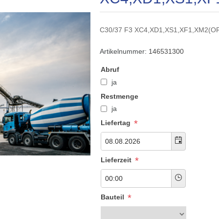
C30/37 F3 XC4,XD1,XS1,XF1,XM2(O
Artikelnummer:
146531300
Abruf
ja
Restmenge
ja
*
Liefertag
*
Lieferzeit
*
Bauteil