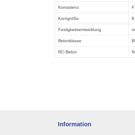
Konsistenz
F
Korngröße
8
Festigkeitsentwicklung
m
Betonklasse
B
RC-Beton
N
Information