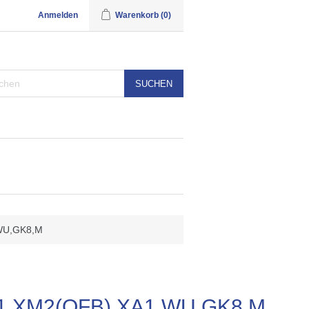
Anmelden
Warenkorb
(0)
SUCHEN
WU,GK8,M
1,XM2(OFB),XA1,WU,GK8,M