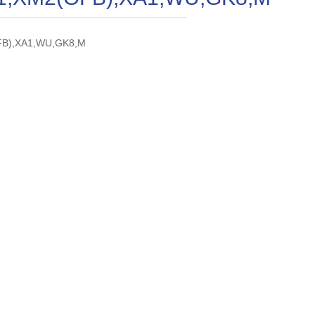
FB),XA1,WU,GK8,M