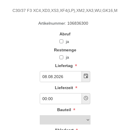
C30/37 F3 XC4,XD3,XS3,XF4(LP),XM2,XA3,WU,GK16,M
Artikelnummer:
106836300
Abruf
ja
Restmenge
ja
*
Liefertag
*
Lieferzeit
*
Bauteil