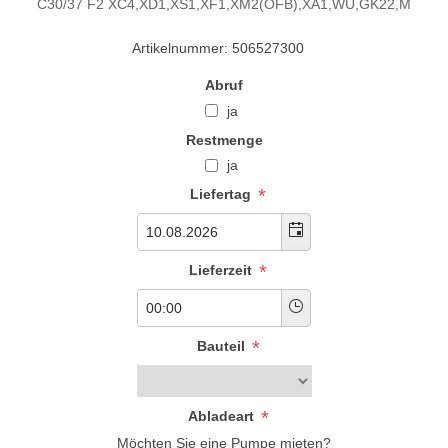
C30/37 F2 XC4,XD1,XS1,XF1,XM2(OFB),XA1,WU,GK22,M
Artikelnummer:
506527300
Abruf
ja
Restmenge
ja
*
Liefertag
*
Lieferzeit
*
Bauteil
*
Abladeart
Möchten Sie eine Pumpe mieten?