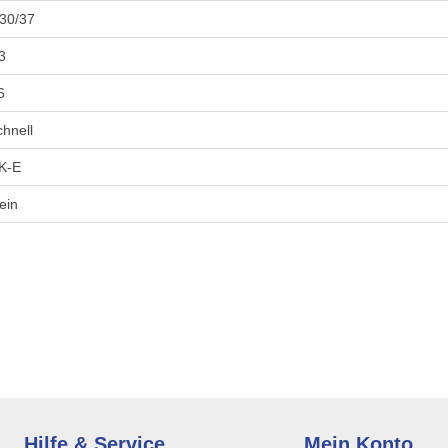
30/37
3
6
chnell
K-E
ein
Hilfe & Service
Mein Konto