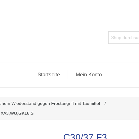
Startseite
Mein Konto
ributwert
ohem Wiederstand gegen Frostangriff mit Taumittel
/
2,XA3,WU,GK16,S
C30/37 F3