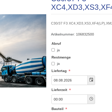
XC4,XD3,XS3,XF
C30/37 F3 XC4,XD3,XS3,XF4(LP),X
Artikelnummer:
106832500
Abruf
ja
Restmenge
ja
*
Liefertag
*
Lieferzeit
*
Bauteil