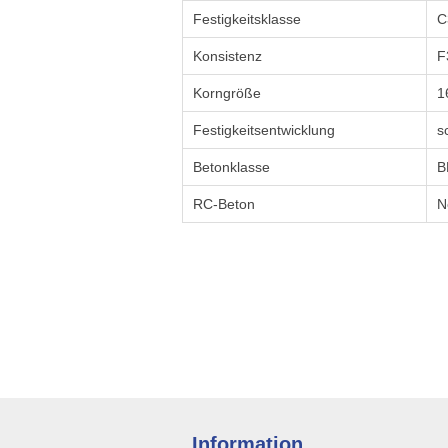
Festigkeitsklasse
C
Konsistenz
F
Korngröße
1
Festigkeitsentwicklung
s
Betonklasse
B
RC-Beton
N
Information