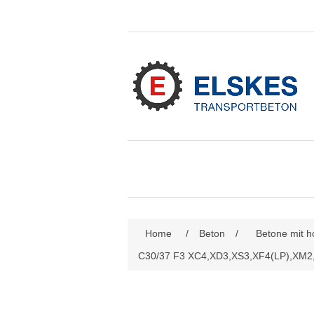
Attributbezeichnung
Att
Home
/
Beton
/
Betone mit h
C30/37 F3 XC4,XD3,XS3,XF4(LP),XM