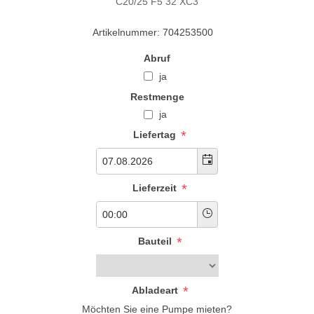
C20/25 F5 32 XC3
Artikelnummer:
704253500
Abruf
ja
Restmenge
ja
*
Liefertag
*
Lieferzeit
*
Bauteil
*
Abladeart
Möchten Sie eine Pumpe mieten?