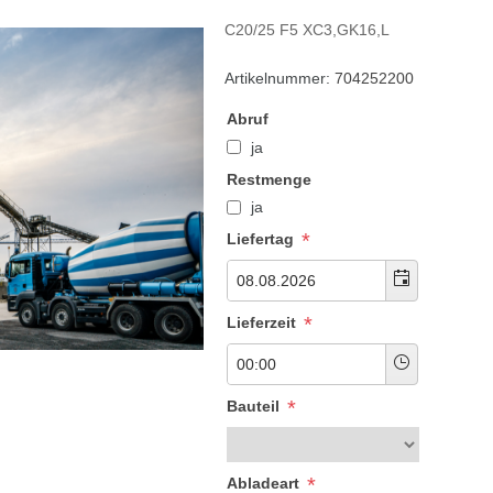
C20/25 F5 XC3,GK16,L
Artikelnummer:
704252200
Abruf
ja
Restmenge
ja
*
Liefertag
*
Lieferzeit
*
Bauteil
*
Abladeart