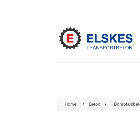
Attributbezeichnung
Att
Home
/
Beton
/
Bohrpfahlbe