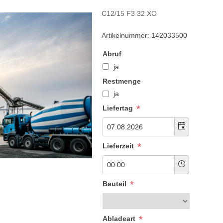
C12/15 F3 32 XO
Artikelnummer:
142033500
Abruf
ja
Restmenge
ja
*
Liefertag
*
Lieferzeit
*
Bauteil
*
Abladeart